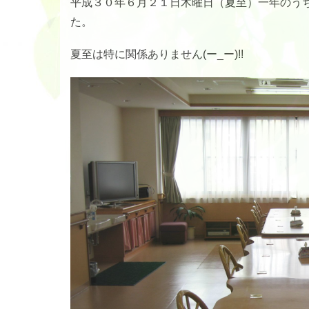
平成３０年６月２１日木曜日（夏至）一年のう
た。
夏至は特に関係ありません(ー_ー)!!