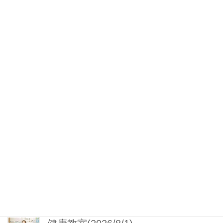
「えるぼし」認定を取得しました
（2024年4月）
2025年9月1日
介護ロボットICT見守りシステム導入済み
（2023年4月3日）
2025年8月1日
百寿のお祝い(2026/3/3)
2026年3月3日
音楽教室(2026/8/6)
2026年8月6日